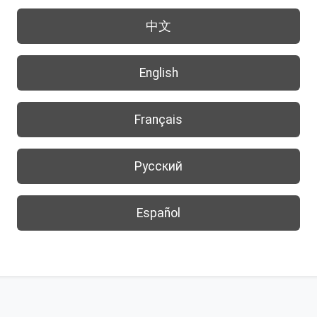
中文
English
Français
Русский
Español