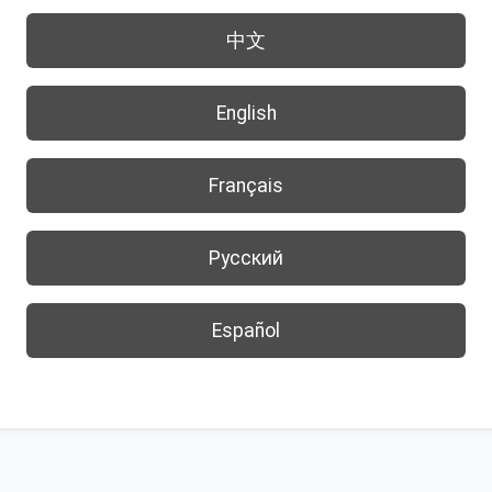
中文
English
Français
Русский
Español