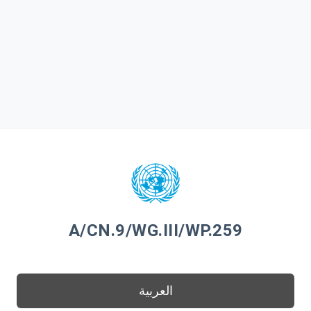
A/CN.9/WG.III/WP.259
العربية