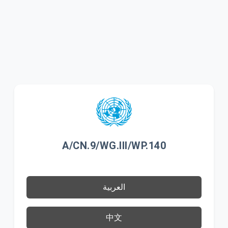
A/CN.9/WG.III/WP.140
العربية
中文