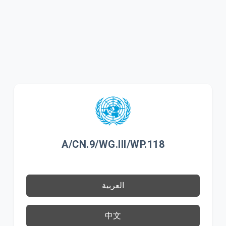
A/CN.9/WG.III/WP.118
العربية
中文