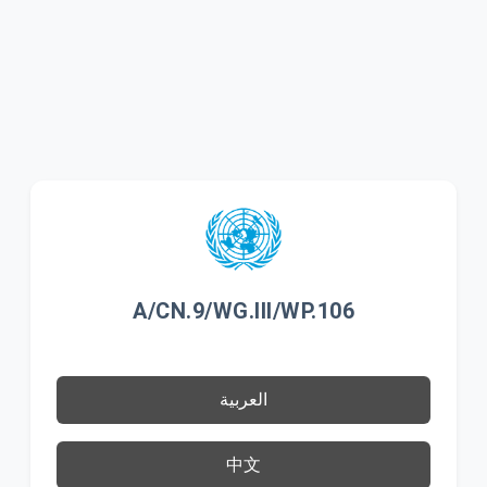
A/CN.9/WG.III/WP.106
العربية
中文