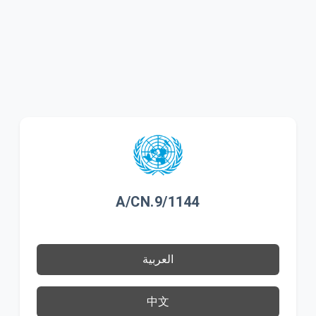
A/CN.9/1144
العربية
中文