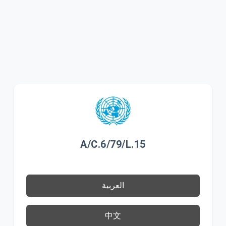
A/C.6/79/L.15
العربية
中文