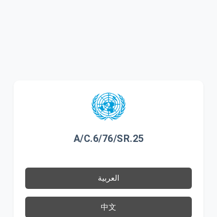
A/C.6/76/SR.25
العربية
中文