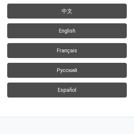
中文
English
Français
Русский
Español