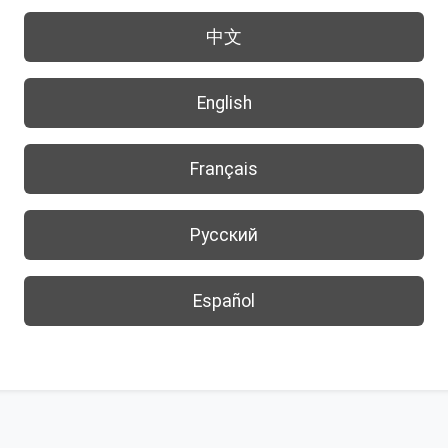
中文
English
Français
Русский
Español