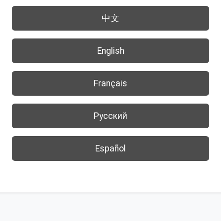
中文
English
Français
Русский
Español