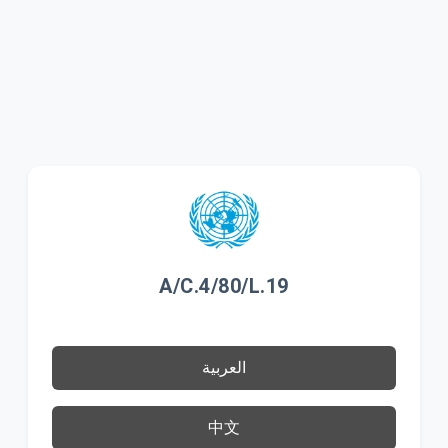
A/C.4/80/L.19
العربية
中文