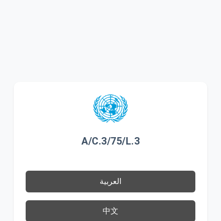
A/C.3/75/L.3
العربية
中文