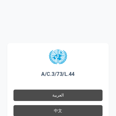
A/C.3/73/L.44
العربية
中文