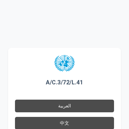
A/C.3/72/L.41
العربية
中文