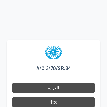
A/C.3/70/SR.34
العربية
中文