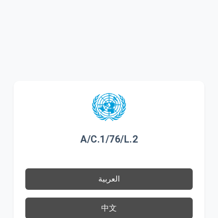
A/C.1/76/L.2
العربية
中文