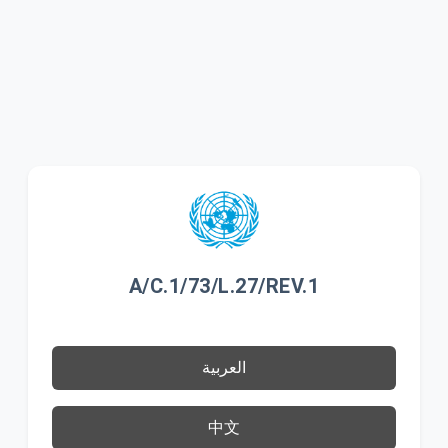
A/C.1/73/L.27/REV.1
العربية
中文