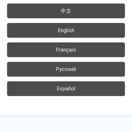
中文
English
Français
Русский
Español