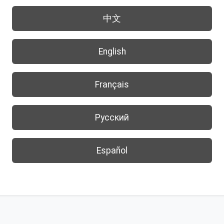
中文
English
Français
Русский
Español