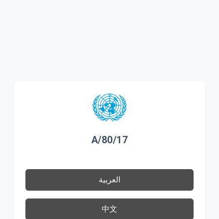
A/80/17
العربية
中文