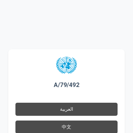
A/79/492
العربية
中文