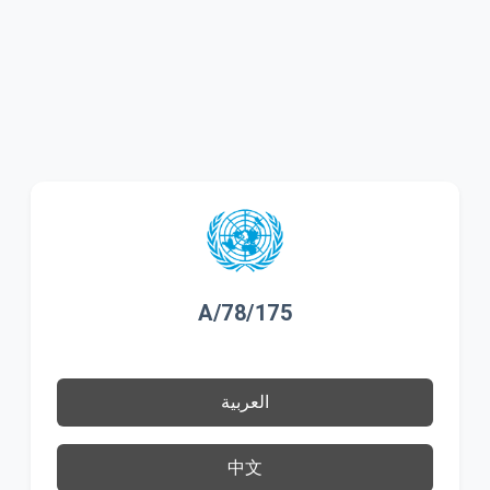
A/78/175
العربية
中文