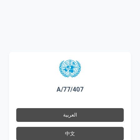
A/77/407
العربية
中文