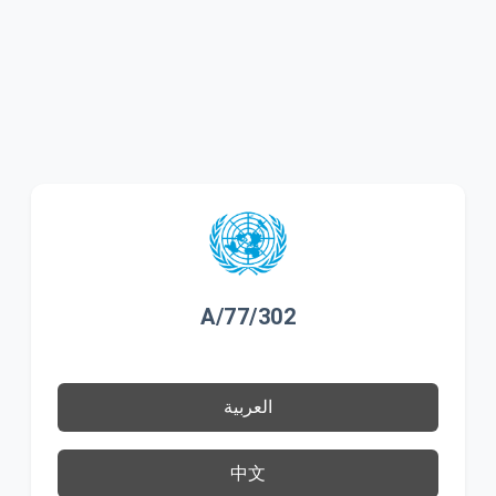
A/77/302
العربية
中文