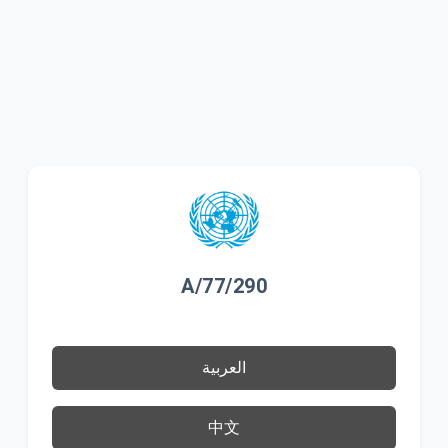
A/77/290
العربية
中文