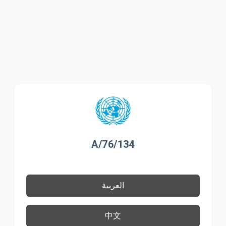
A/76/134
العربية
中文