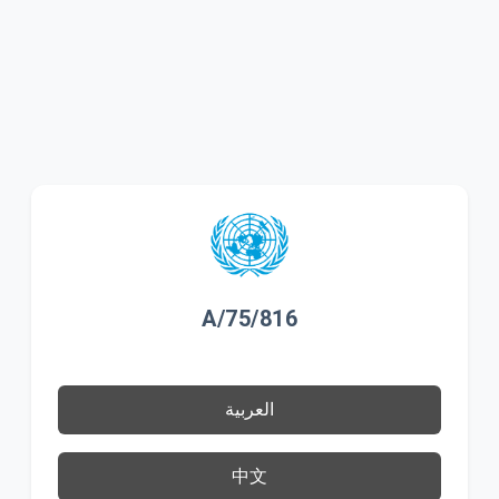
A/75/816
العربية
中文