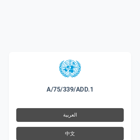
A/75/339/ADD.1
العربية
中文