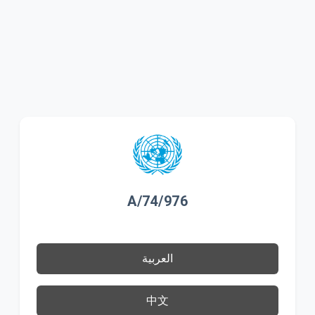
A/74/976
العربية
中文