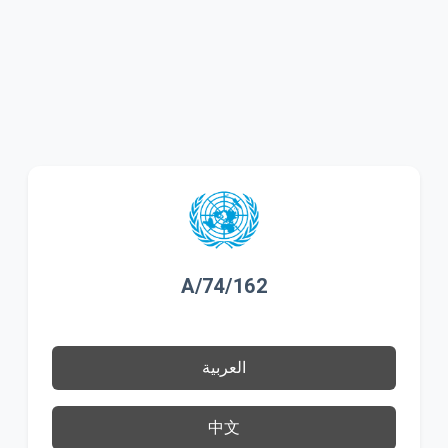
A/74/162
العربية
中文