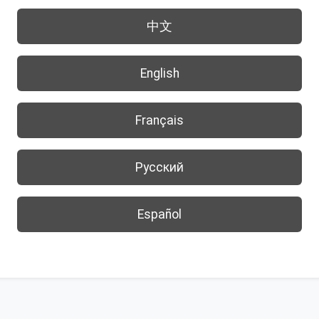
中文
English
Français
Русский
Español