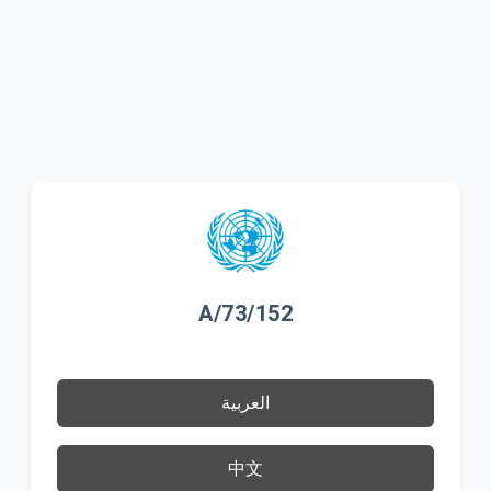
A/73/152
العربية
中文