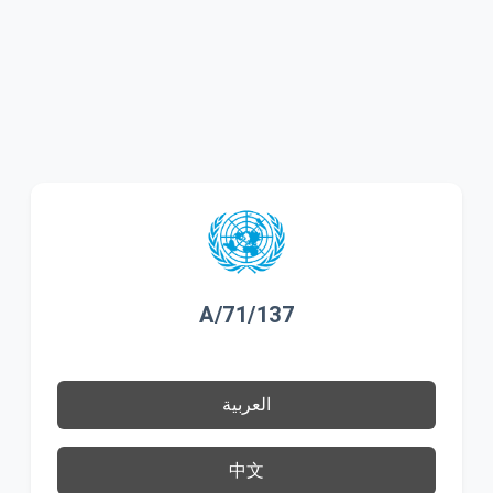
A/71/137
العربية
中文