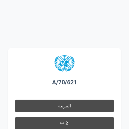
A/70/621
العربية
中文