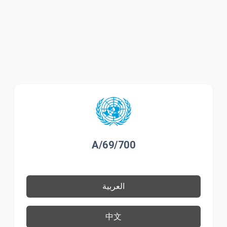
A/69/700
العربية
中文