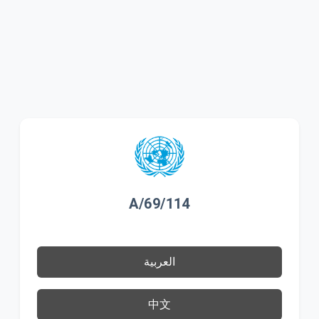
A/69/114
العربية
中文