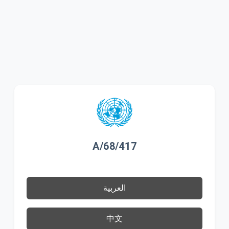
A/68/417
العربية
中文