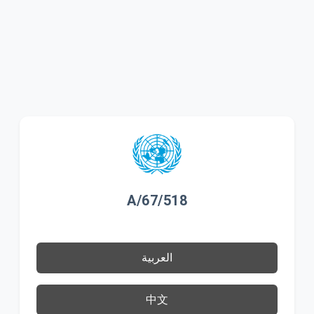
A/67/518
العربية
中文