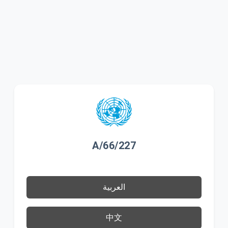
A/66/227
العربية
中文