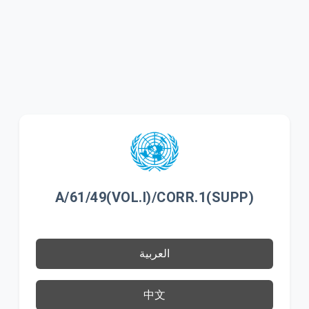
A/61/49(VOL.I)/CORR.1(SUPP)
العربية
中文