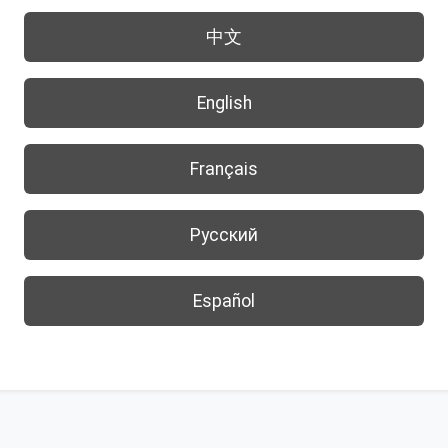
中文
English
Français
Русский
Español