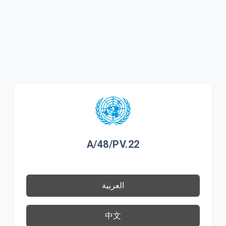
A/48/PV.22
العربية
中文