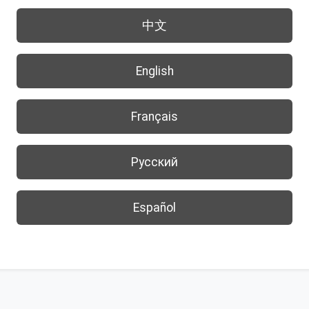
中文
English
Français
Русский
Español