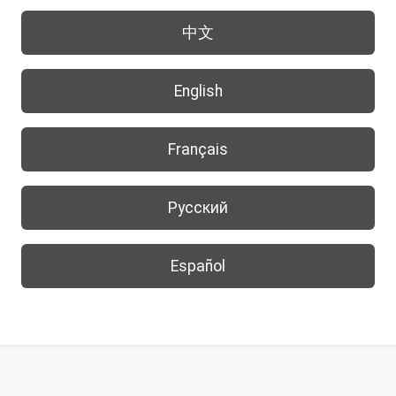
中文
English
Français
Русский
Español