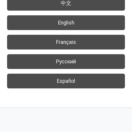
中文
English
Français
Русский
Español